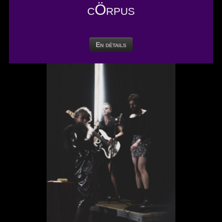
cÖrpus
En détails