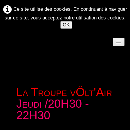
Ce site utilise des cookies. En continuant à naviguer
sur ce site, vous acceptez notre utilisation des cookies.
OK
ACCUEIL
AGENDA
La Troupe vÖlt'Air
ATELIERS 2026-2027
Jeudi /20H30 -
LE MAELSTRÖM
▼
22H30
SPECTACLES
▼