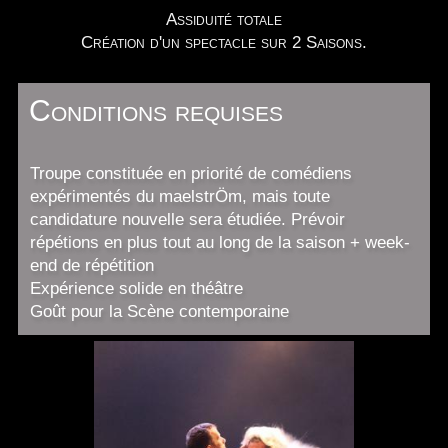
Assiduité totale
Création d'un spectacle sur 2 Saisons.
Conditions requises
Troupe constituée en priorité de comédiens
expérimentés du maelstrÖm, mais toute
candidature nouvelle sera étudiée. Prévoir
répétions en plus tout au long de la saison + week-
end de répétition
Expérience solide en théâtre
Goût pour la Scène contemporaine