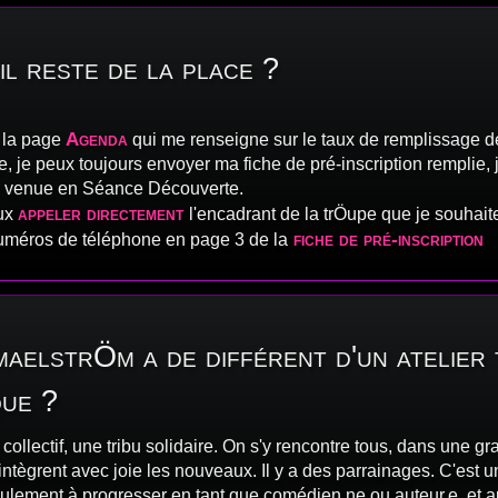
il reste de la place ?
Agenda
r la page
qui me renseigne sur le taux de remplissage de
, je peux toujours envoyer ma fiche de pré-inscription remplie,
 ma venue en Séance Découverte.
appeler directement
eux
l'encadrant de la trÖupe que je souhaite
fiche de pré-inscription
numéros de téléphone en page 3 de la
maelstrÖm a de différent d'un atelier
que ?
ollectif, une tribu solidaire. On s'y rencontre tous, dans une gra
intègrent avec joie les nouveaux. Il y a des parrainages. C'est un
lement à progresser en tant que comédien.ne ou auteur.e, et au