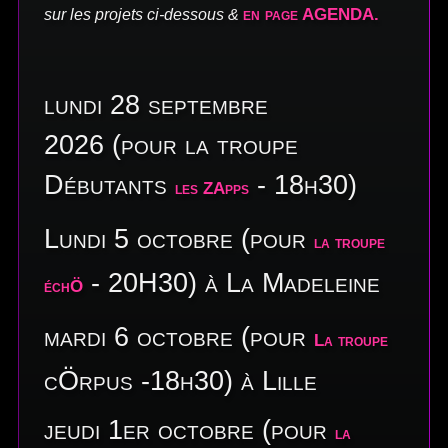
en page AGENDA.
sur les projets ci-dessous &
lundi 28 septembre
2026 (pour la troupe
Débutants
- 18h30)
les ZApps
Lundi 5 octobre (pour
la troupe
- 20H30) à La Madeleine
échÖ
mardi 6
octobre
(pour
La troupe
cÖrpus
-18h30) à Lille
jeudi 1er octobre
(pour
la